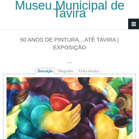
Museu Municipal de
Passar para o conteúdo principal
Tavira
50 ANOS DE PINTURA…ATÉ TAVIRA |
EXPOSIÇÃO
...
Descrição
(separador ativo)
Biografia
Ficha técnica