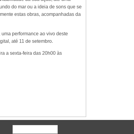
undo do mar ou a ideia de sons que se
ntamente estas obras, acompanhadas da
a uma performance ao vivo deste
gital, até 11 de setembro.
ira a sexta-feira das 20h00 às
Formulário de procura
Procurar