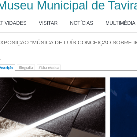
Museu Municipal de Tavir
ATIVIDADES
VISITAR
NOTÍCIAS
MULTIMÉDIA
XPOSIÇÃO "MÚSICA DE LUÍS CONCEIÇÃO SOBRE I
.
escrição
(separador ativo)
Biografia
Ficha técnica