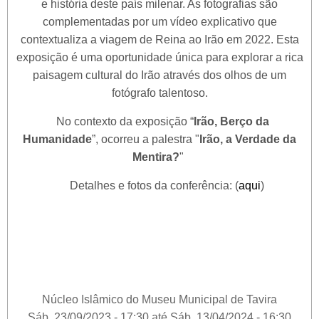
e história deste país milenar. As fotografias são
complementadas por um vídeo explicativo que
contextualiza a viagem de Reina ao Irão em 2022. Esta
exposição é uma oportunidade única para explorar a rica
paisagem cultural do Irão através dos olhos de um
fotógrafo talentoso.
No contexto da exposição “
Irão, Berço da
Humanidade
”, ocorreu a palestra "
Irão, a Verdade da
Mentira?
"
Detalhes e fotos da conferência: (
aqui
)
Núcleo Islâmico do Museu Municipal de Tavira
Sáb, 23/09/2023 - 17:30
até
Sáb, 13/04/2024 - 16:30