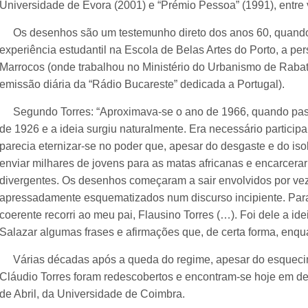
Universidade de Évora (2001) e “Prémio Pessoa” (1991), entre v
Os desenhos são um testemunho direto dos anos 60, quando a
experiência estudantil na Escola de Belas Artes do Porto, a per
Marrocos (onde trabalhou no Ministério do Urbanismo de Rabat
emissão diária da “Rádio Bucareste” dedicada a Portugal).
Segundo Torres: “Aproximava-se o ano de 1966, quando pas
de 1926 e a ideia surgiu naturalmente. Era necessário partici
parecia eternizar-se no poder que, apesar do desgaste e do iso
enviar milhares de jovens para as matas africanas e encarcera
divergentes. Os desenhos começaram a sair envolvidos por ve
apressadamente esquematizados num discurso incipiente. Para o
coerente recorri ao meu pai, Flausino Torres (…). Foi dele a id
Salazar algumas frases e afirmações que, de certa forma, enq
Várias décadas após a queda do regime, apesar do esquecim
Cláudio Torres foram redescobertos e encontram-se hoje em 
de Abril, da Universidade de Coimbra.