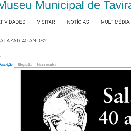
Museu Municipal de Tavir
ATIVIDADES
VISITAR
NOTÍCIAS
MULTIMÉDIA
ALAZAR 40 ANOS?
.
escrição
(separador ativo)
Biografia
Ficha técnica