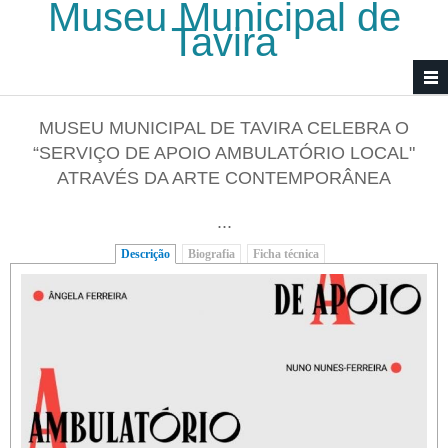
Museu Municipal de
Passar para o conteúdo principal
Tavira
MUSEU MUNICIPAL DE TAVIRA CELEBRA O
“SERVIÇO DE APOIO AMBULATÓRIO LOCAL"
ATRAVÉS DA ARTE CONTEMPORÂNEA
...
Descrição
(separador ativo)
Biografia
Ficha técnica