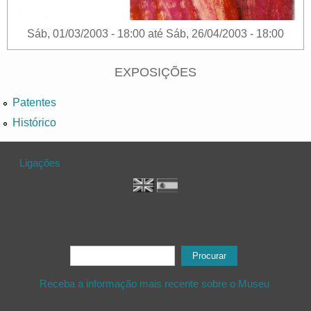
Sáb, 01/03/2003 - 18:00
até
Sáb, 26/04/2003 - 18:00
EXPOSIÇÕES
Patentes
Histórico
Ligações
Formulário de procura
Procurar
Receba a informação mais recente sobre o Museu