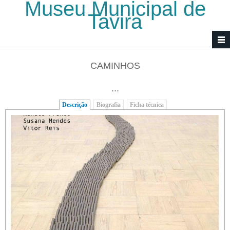
Museu Municipal de
Passar para o conteúdo principal
Tavira
CAMINHOS
...
Descrição
(separador ativo)
Biografia
Ficha técnica