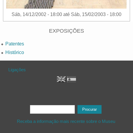
Sáb, 14/12/2002 - 18:00
até
Sáb, 15/02/2003 - 18:00
EXPOSIÇÕES
Patentes
Histórico
Ligações
Formulário de procura
Procurar
Receba a informação mais recente sobre o Museu