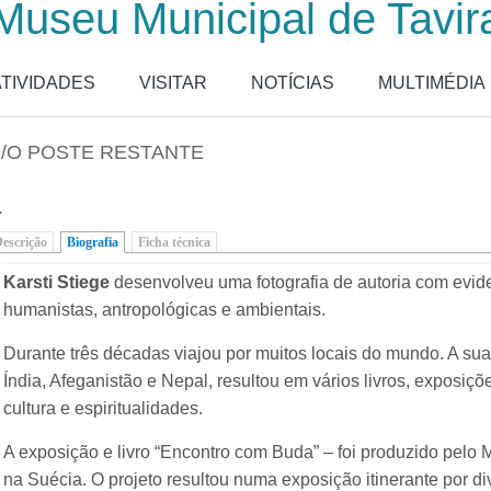
Museu Municipal de Tavir
ATIVIDADES
VISITAR
NOTÍCIAS
MULTIMÉDIA
/O POSTE RESTANTE
.
escrição
Biografia
(separador ativo)
Ficha técnica
Karsti Stiege
desenvolveu uma fotografia de autoria com evide
humanistas, antropológicas e ambientais.
Durante três décadas viajou por muitos locais do mundo. A su
Índia, Afeganistão e Nepal, resultou em vários livros, exposiçõe
cultura e espiritualidades.
A exposição e livro “Encontro com Buda” – foi produzido pelo
na Suécia. O projeto resultou numa exposição itinerante por d