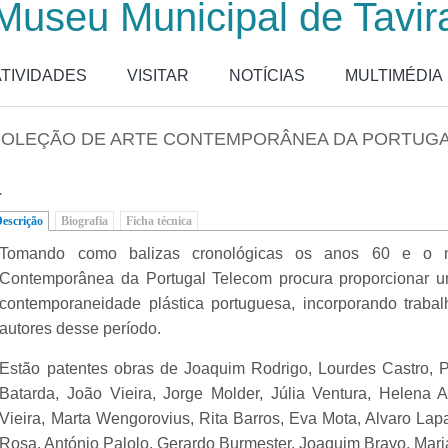
Museu Municipal de Tavir
ATIVIDADES
VISITAR
NOTÍCIAS
MULTIMÉDIA
OLEÇÃO DE ARTE CONTEMPORÂNEA DA PORTUG
.
escrição
(separador ativo)
Biografia
Ficha técnica
Tomando como balizas cronológicas os anos 60 e o m
Contemporânea da Portugal Telecom procura proporcionar u
contemporaneidade plástica portuguesa, incorporando trabal
autores desse período.
Estão patentes obras de Joaquim Rodrigo, Lourdes Castro, P
Batarda, João Vieira, Jorge Molder, Júlia Ventura, Helena 
Vieira, Marta Wengorovius, Rita Barros, Eva Mota, Alvaro La
Rosa, António Palolo, Gerardo Burmester, Joaquim Bravo, Maria