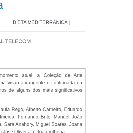
a
| DIETA MEDITERRÂNICA |
AL TELECOM
omento atual, a Coleção de Arte
ma visão abrangente e continuada da
hos de alguns dos mais significativos
aula Rego, Alberto Carneiro, Eduardo
Almeida, Fernando Brito, Manuel João
pa, Sara Anahory, Miguel Soares, Joana
 José Oliveira, e João Vilhena.