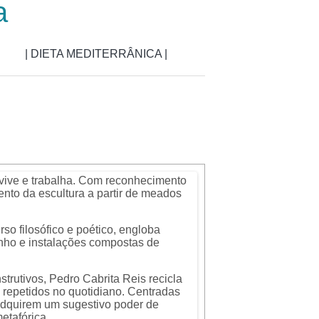
a
| DIETA MEDITERRÂNICA |
ive e trabalha. Com reconhecimento
mento da escultura a partir de meados
so filosófico e poético, engloba
senho e instalações compostas de
trutivos, Pedro Cabrita Reis recicla
 repetidos no quotidiano. Centradas
adquirem um sugestivo poder de
etafórica.