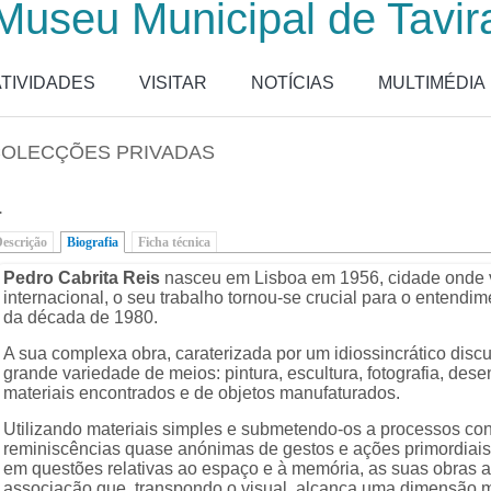
Museu Municipal de Tavir
ATIVIDADES
VISITAR
NOTÍCIAS
MULTIMÉDIA
COLECÇÕES PRIVADAS
.
escrição
Biografia
(separador ativo)
Ficha técnica
Pedro Cabrita Reis
nasceu em Lisboa em 1956, cidade onde v
internacional, o seu trabalho tornou-se crucial para o entendi
da década de 1980.
A sua complexa obra, caraterizada por um idiossincrático discur
grande variedade de meios: pintura, escultura, fotografia, de
materiais encontrados e de objetos manufaturados.
Utilizando materiais simples e submetendo-os a processos cons
reminiscências quase anónimas de gestos e ações primordiais
em questões relativas ao espaço e à memória, as suas obras 
associação que, transpondo o visual, alcança uma dimensão m