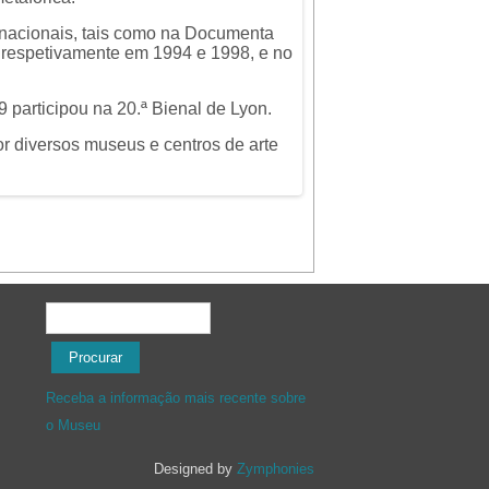
rnacionais, tais como na Documenta
, respetivamente em 1994 e 1998, e no
participou na 20.ª Bienal de Lyon.
r diversos museus e centros de arte
Formulário de procura
Procurar
Receba a informação mais recente sobre
o Museu
Designed by
Zymphonies