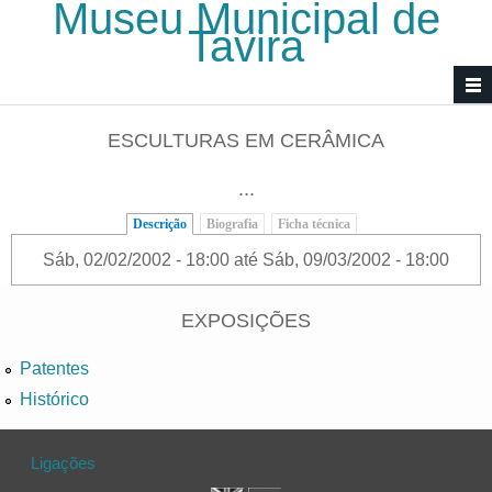
Museu Municipal de
Passar para o conteúdo principal
Tavira
ESCULTURAS EM CERÂMICA
...
Descrição
(separador ativo)
Biografia
Ficha técnica
Sáb, 02/02/2002 - 18:00
até
Sáb, 09/03/2002 - 18:00
EXPOSIÇÕES
Patentes
Histórico
Ligações