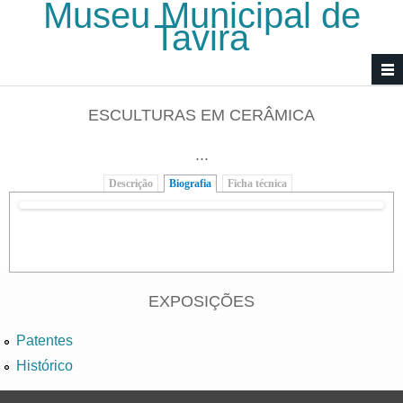
Museu Municipal de
Passar para o conteúdo principal
Tavira
ESCULTURAS EM CERÂMICA
...
Descrição
Biografia
(separador ativo)
Ficha técnica
EXPOSIÇÕES
Patentes
Histórico