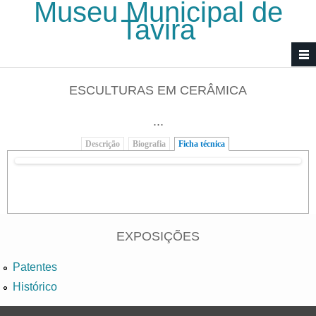
Museu Municipal de
Passar para o conteúdo principal
Tavira
ESCULTURAS EM CERÂMICA
...
Descrição
Biografia
Ficha técnica
(separador ativo)
EXPOSIÇÕES
Patentes
Histórico