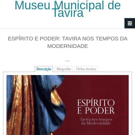
Museu Municipal de
Passar para o conteúdo principal
Tavira
ESPÍRITO E PODER: TAVIRA NOS TEMPOS DA
MODERNIDADE
...
Descrição
(separador ativo)
Biografia
Ficha técnica