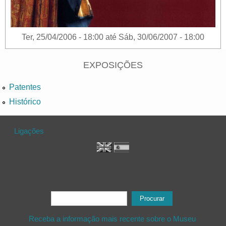
Ter, 25/04/2006 - 18:00
até
Sáb, 30/06/2007 - 18:00
EXPOSIÇÕES
Patentes
Histórico
Ligações
Formulário de procura
Procurar
Receba a informação mais recente sobre o Museu