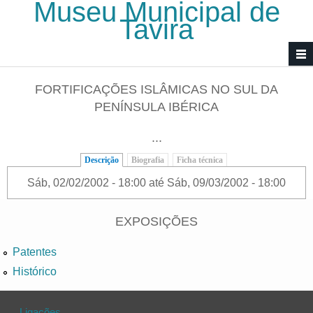
Museu Municipal de
Passar para o conteúdo principal
Tavira
FORTIFICAÇÕES ISLÂMICAS NO SUL DA
PENÍNSULA IBÉRICA
...
Descrição
(separador ativo)
Biografia
Ficha técnica
Sáb, 02/02/2002 - 18:00
até
Sáb, 09/03/2002 - 18:00
EXPOSIÇÕES
Patentes
Histórico
Ligações