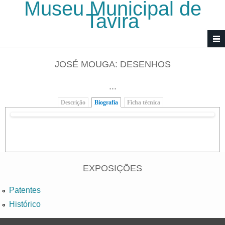
Museu Municipal de
Passar para o conteúdo principal
Tavira
JOSÉ MOUGA: DESENHOS
...
Descrição
Biografia
(separador ativo)
Ficha técnica
EXPOSIÇÕES
Patentes
Histórico