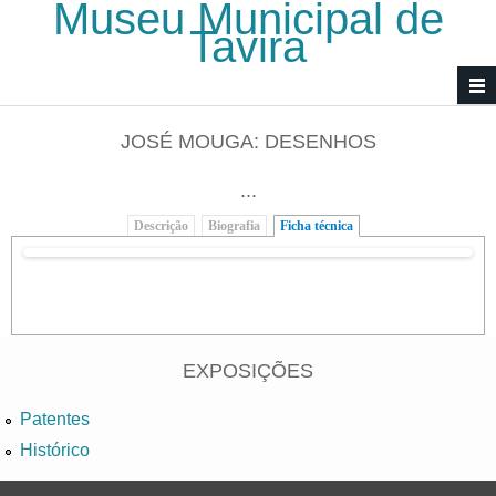
Museu Municipal de
Passar para o conteúdo principal
Tavira
JOSÉ MOUGA: DESENHOS
...
Descrição
Biografia
Ficha técnica
(separador ativo)
EXPOSIÇÕES
Patentes
Histórico