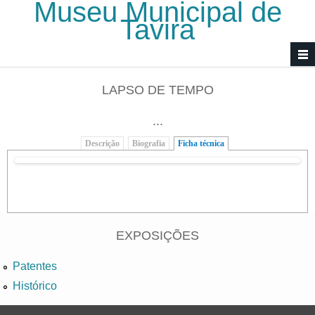
Museu Municipal de
Passar para o conteúdo principal
Tavira
LAPSO DE TEMPO
...
Descrição
Biografia
Ficha técnica
(separador ativo)
EXPOSIÇÕES
Patentes
Histórico