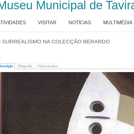
Museu Municipal de Tavir
ATIVIDADES
VISITAR
NOTÍCIAS
MULTIMÉDIA
 SURREALISMO NA COLECÇÃO BERARDO
.
escrição
(separador ativo)
Biografia
Ficha técnica