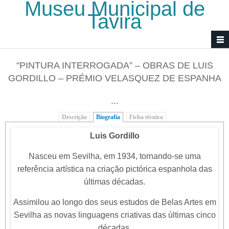
Museu Municipal de
Passar para o conteúdo principal
Tavira
"PINTURA INTERROGADA” – OBRAS DE LUIS
GORDILLO – PRÉMIO VELASQUEZ DE ESPANHA
...
Descrição
Biografia
(separador ativo)
Ficha técnica
Luis Gordillo
Nasceu em Sevilha, em 1934, tornando-se uma
referência artística na criação pictórica espanhola das
últimas décadas.
Assimilou ao longo dos seus estudos de Belas Artes em
Sevilha as novas linguagens criativas das últimas cinco
décadas.