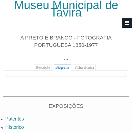
Museu Municipal de
Passar para o conteúdo principal
Tavira
A PRETO E BRANCO - FOTOGRAFIA
PORTUGUESA 1850-1977
...
Descrição
Biografia
(separador ativo)
Ficha técnica
EXPOSIÇÕES
Patentes
Histórico