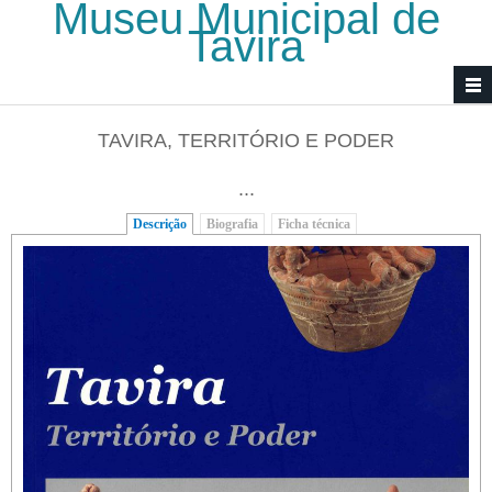
Museu Municipal de
Passar para o conteúdo principal
Tavira
TAVIRA, TERRITÓRIO E PODER
...
Descrição
(separador ativo)
Biografia
Ficha técnica