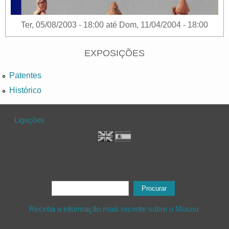
Ter, 05/08/2003 - 18:00
até
Dom, 11/04/2004 - 18:00
EXPOSIÇÕES
Patentes
Histórico
Ligações
Formulário de procura
Procurar
Receba a informação mais recente sobre o Museu