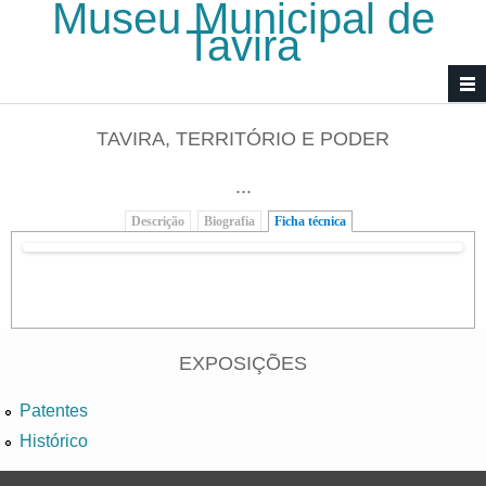
Museu Municipal de
Passar para o conteúdo principal
Tavira
TAVIRA, TERRITÓRIO E PODER
...
Descrição
Biografia
Ficha técnica
(separador ativo)
EXPOSIÇÕES
Patentes
Histórico