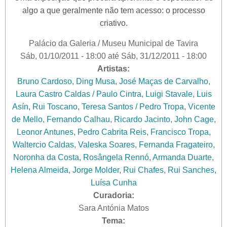
algo a que geralmente não tem acesso: o processo
criativo.
Palácio da Galeria / Museu Municipal de Tavira
Sáb, 01/10/2011 - 18:00
até
Sáb, 31/12/2011 - 18:00
Artistas:
Bruno Cardoso
,
Ding Musa
,
José Maças de Carvalho
,
Laura Castro Caldas / Paulo Cintra
,
Luigi Stavale
,
Luis
Asín
,
Rui Toscano
,
Teresa Santos / Pedro Tropa
,
Vicente
de Mello
,
Fernando Calhau
,
Ricardo Jacinto
,
John Cage
,
Leonor Antunes
,
Pedro Cabrita Reis
,
Francisco Tropa
,
Waltercio Caldas
,
Valeska Soares
,
Fernanda Fragateiro
,
Noronha da Costa
,
Rosângela Rennó
,
Armanda Duarte
,
Helena Almeida
,
Jorge Molder
,
Rui Chafes
,
Rui Sanches
,
Luísa Cunha
Curadoria:
Sara Antónia Matos
Tema: