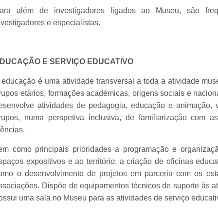
ara além de investigadores ligados ao Museu, são freq
nvestigadores e especialistas.
DUCAÇÃO E SERVIÇO EDUCATIVO
 educação é uma atividade transversal a toda a atividade muse
rupos etários, formações académicas, origens sociais e nacio
esenvolve atividades de pedagogia, educação e animação, vi
rupos, numa perspetiva inclusiva, de familiarização com as
iências.
em como principais prioridades a programação e organização
spaços expositivos e ao território; a criação de oficinas edu
omo o desenvolvimento de projetos em parceria com os estab
ssociações. Dispõe de equipamentos técnicos de suporte às a
ossui uma sala no Museu para as atividades de serviço educati