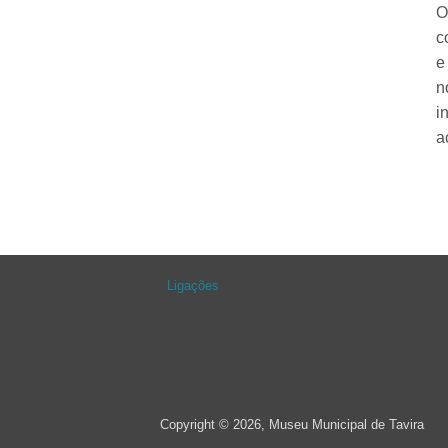
O
c
e
n
i
a
Ligações
Copyright © 2026, Museu Municipal de Tavira