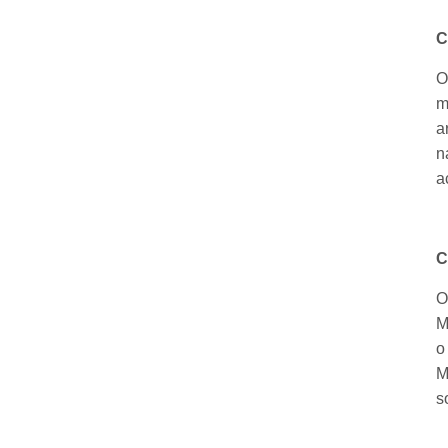
C
O
m
a
n
a
C
O
M
o
M
s