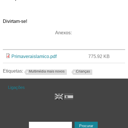
Divirtam-se!
Anexos:
Anexo
Tamanho
Primaveraislamico.pdf
775.92 KB
Etiquetas:
Multimédia mais novos
Crianças
Ligações
Formulário de procura
Procurar