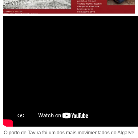
RS29223 Núcleo islâmico do Museu de Tavira e Bairro
Almóada
O porto de Tavira foi um dos mais movimentados do Algarve