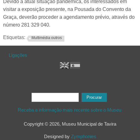
Devido à atual situação pandémica, os interessados em
visitar a exposição presente, na Pousada do Convento da
Graça, deverão proceder a agendamento prévio, através do
número 281 329 040.
Etiquetas:
Multimédia outros
Ligações
Formulário de procura
Procurar
Receba a informação mais recente sobre o Museu
Copyright © 2026, Museu Municipal de Tavira
Designed by
Zymphonies