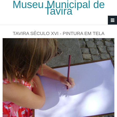
Museu Municipal de
Passar para o conteúdo principal
Tavira
TAVIRA SÉCULO XVI - PINTURA EM TELA