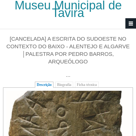
Museu Municipal de
Passar para o conteúdo principal
Tavira
[CANCELADA] A ESCRITA DO SUDOESTE NO
CONTEXTO DO BAIXO - ALENTEJO E ALGARVE
│PALESTRA POR PEDRO BARROS,
ARQUEÓLOGO
...
Descrição
(separador ativo)
Biografia
Ficha técnica