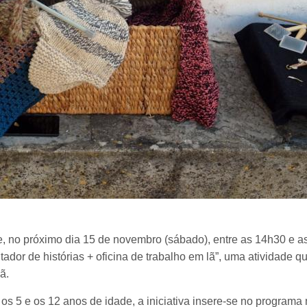
o próximo dia 15 de novembro (sábado), entre as 14h30 e as 1
ntador de histórias + oficina de trabalho em lã”, uma atividade 
ã.
os 5 e os 12 anos de idade, a iniciativa insere-se no program