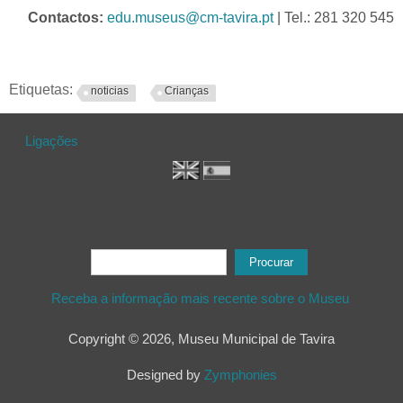
Contactos:
edu.museus@cm-tavira.pt
| Tel.: 281 320 545
Etiquetas:
noticias
Crianças
Ligações
Formulário de procura
Procurar
Receba a informação mais recente sobre o Museu
Copyright © 2026, Museu Municipal de Tavira
Designed by
Zymphonies