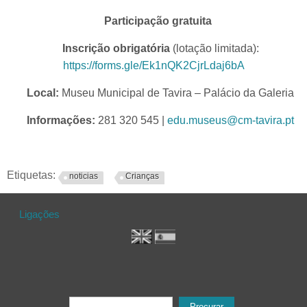
Participação gratuita
Inscrição obrigatória
(lotação limitada):
https://forms.gle/Ek1nQK2CjrLdaj6bA
Local:
Museu Municipal de Tavira – Palácio da Galeria
Informações:
281 320 545 |
edu.museus@cm-tavira.pt
Etiquetas:
noticias
Crianças
Ligações
Formulário de procura
Procurar