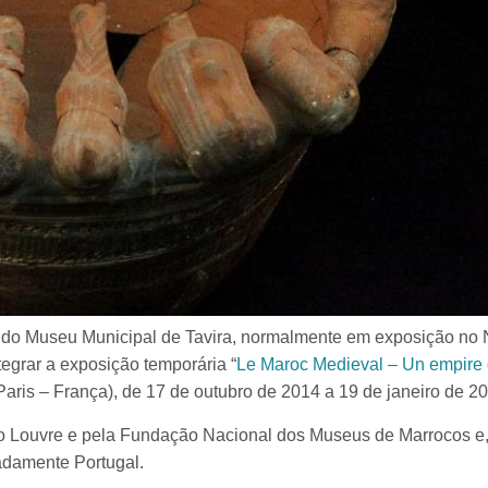
ão do Museu Municipal de Tavira, normalmente em exposição no 
egrar a exposição temporária “
Le Maroc Medieval – Un empire d
ris – França), de 17 de outubro de 2014 a 19 de janeiro de 20
 Louvre e pela Fundação Nacional dos Museus de Marrocos e, i
adamente Portugal.