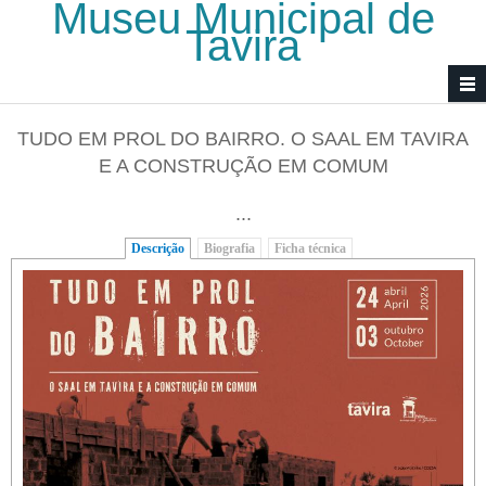
Museu Municipal de
Passar para o conteúdo principal
Tavira
TUDO EM PROL DO BAIRRO. O SAAL EM TAVIRA
E A CONSTRUÇÃO EM COMUM
...
Descrição
(separador ativo)
Biografia
Ficha técnica