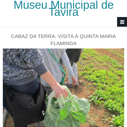
Museu Municipal de
Passar para o conteúdo principal
Tavira
CABAZ DA TERRA: VISITA À QUINTA MARIA
FLAMINGA