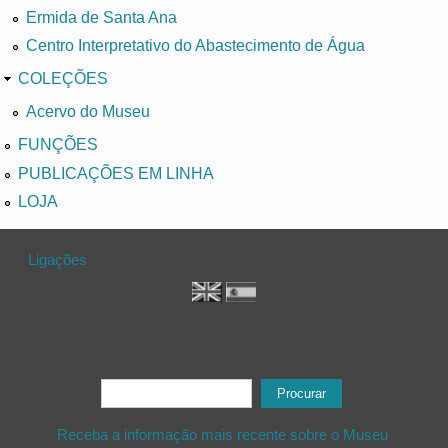
Ermida de Santa Ana
Centro Interpretativo do Abastecimento de Água
COLEÇÕES
Acervo do Museu
FUNÇÕES
PUBLICAÇÕES EM LINHA
LOJA
Ligações
Formulário de procura
Procurar
Receba a informação mais recente sobre o Museu