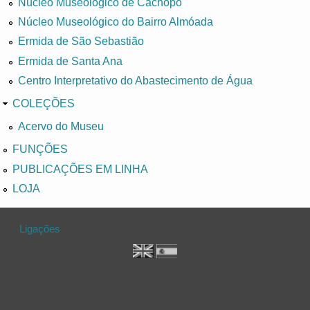
Núcleo Museológico de Cachopo
Núcleo Museológico do Bairro Almóada
Ermida de São Sebastião
Ermida de Santa Ana
Centro Interpretativo do Abastecimento de Água
COLEÇÕES
Acervo do Museu
FUNÇÕES
PUBLICAÇÕES EM LINHA
LOJA
Ligações