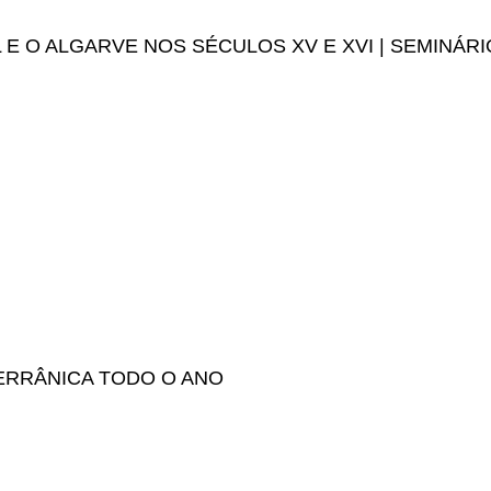
E O ALGARVE NOS SÉCULOS XV E XVI | SEMINÁRI
 – PORTUGAL E O ALGARVE NOS SÉCULOS XV E XVI | semi
TERRÂNICA TODO O ANO