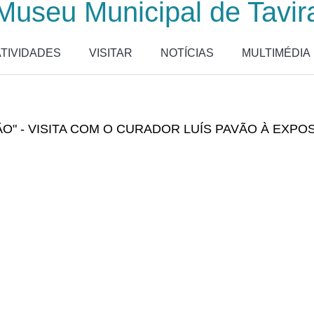
Museu Municipal de Tavir
ATIVIDADES
VISITAR
NOTÍCIAS
MULTIMÉDIA
O" - VISITA COM O CURADOR LUÍS PAVÃO À EXPO
posição" - visita com o curador Luís Pavão à exposição "Artur