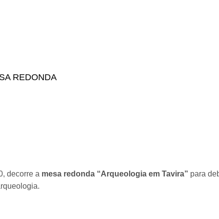
m Rural" - Visita no Dia internacional dos Monumentos e Sítio
ESA REDONDA
00, decorre a
mesa redonda “Arqueologia em Tavira”
para deb
rqueologia.
ra” | mesa redonda