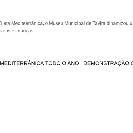
ieta Mediteerrânica, o Museu Municipal de Tavira dinamizou 
vens e crianças.
 pelo olhar de jovens e crianças
A MEDITERRÂNICA TODO O ANO | DEMONSTRAÇÃO 
A - Dieta Mediterrânica todo o ano | demonstração culinári