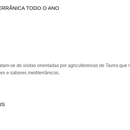
TERRÂNICA TODO O ANO
am-se de visitas orientadas por agricultores/as de Tavira que 
es e sabores mediterrânicos.
ta Mediterrânica Todo o Ano
US