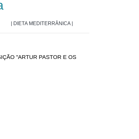
a
| DIETA MEDITERRÂNICA |
SIÇÃO "ARTUR PASTOR E OS
 Pastor e os Mundos do Sul"