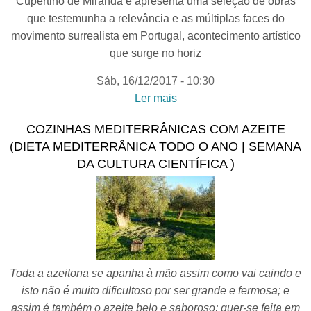
Cupertino de Miranda e apresenta uma seleção de obras
que testemunha a relevância e as múltiplas faces do
movimento surrealista em Portugal, acontecimento artístico
que surge no horiz
Sáb, 16/12/2017 - 10:30
Ler mais
acerca de Visita guiada | O
SURREALISMO EM
COZINHAS MEDITERRÂNICAS COM AZEITE
PORTUGAL. A COLEÇÃO
(DIETA MEDITERRÂNICA TODO O ANO | SEMANA
DA FUNDAÇÃO
DA CULTURA CIENTÍFICA )
CUPERTINO DE
MIRANDA
Toda a azeitona se apanha à mão assim como vai caindo e
isto não é muito dificultoso por ser grande e fermosa; e
assim é também o azeite belo e saboroso; quer-se feita em