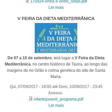
170924 vinha e vinho_notas.pdf
Ler mais
acerca de VINHA E VINHO
- PASSEIO (Jornadas
V FEIRA DA DIETA MEDITERRÂNICA
Europeias do Património)
De 07 a 10 de setembro
, terá lugar a
V Feira da Dieta
Mediterrânica
, no centro histórico de Tavira, ao longo das
margens do rio Gilão e colina genética do alto de Santa
Maria.
Qui, 07/09/2017 - 18:00
até
Dom, 10/09/2017 - 23:45
Anexos:
infantojuvenil_programa.pdf
Ler mais
acerca de V Feira da Dieta
Mediterrânica