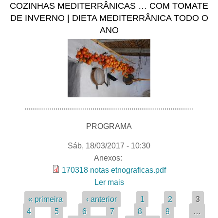
COZINHAS MEDITERRÂNICAS … COM TOMATE
Cultural da Dieta
DE INVERNO | DIETA MEDITERRÂNICA TODO O
Mediterrânica”
ANO
.......................................................................................
PROGRAMA
Sáb, 18/03/2017 - 10:30
Anexos:
170318 notas etnograficas.pdf
Ler mais
acerca de COZINHAS
MEDITERRÂNICAS …
Páginas
« primeira
‹ anterior
1
2
3
COM TOMATE DE
4
5
6
7
8
9
…