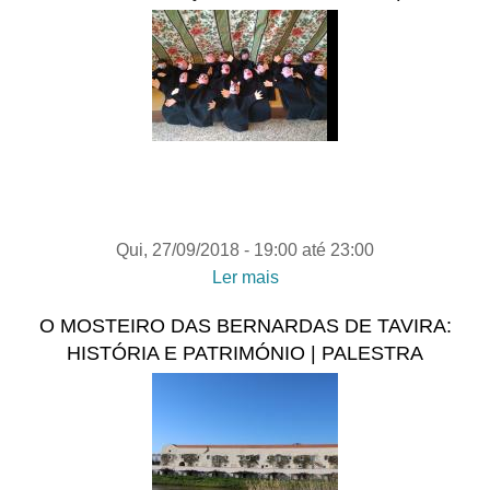
Qui, 27/09/2018 -
19:00
até
23:00
Ler mais
acerca de Oficina TEATRO
D. ROBERTO (construção
O MOSTEIRO DAS BERNARDAS DE TAVIRA:
e manipulação de
HISTÓRIA E PATRIMÓNIO | PALESTRA
marionetas)