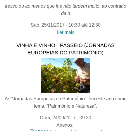
fresco ou ao menos que lhe não tardem muito, ao contrário
da n
Sáb, 25/11/2017 -
10:30
até
12:30
Ler mais
acerca de COZINHAS
MEDITERRÂNICAS COM
VINHA E VINHO - PASSEIO (JORNADAS
AZEITE (Dieta
EUROPEIAS DO PATRIMÓNIO)
Mediterrânica todo o ano |
Semana da Cultura
Científica )
As “Jornadas Europeias do Património” têm este ano como
tema, “Património e Natureza”.
Dom, 24/09/2017 - 09:30
Anexos: