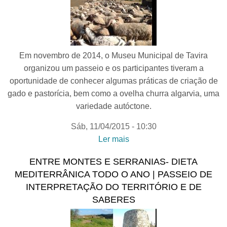
Em novembro de 2014, o Museu Municipal de Tavira
organizou um passeio e os participantes tiveram a
oportunidade de conhecer algumas práticas de criação de
gado e pastorícia, bem como a ovelha churra algarvia, uma
variedade autóctone.
Sáb, 11/04/2015 - 10:30
Ler mais
acerca de GUISADO DE
OVELHA CHURRA - Dieta
ENTRE MONTES E SERRANIAS- DIETA
Mediterrânica todo o ano |
MEDITERRÂNICA TODO O ANO | PASSEIO DE
demonstração culinária
INTERPRETAÇÃO DO TERRITÓRIO E DE
SABERES