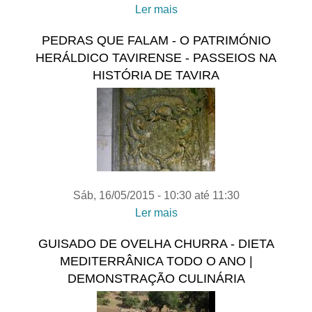
Ler mais
acerca de OS MONTES
DA SERRA DE TAVIRA-
PEDRAS QUE FALAM - O PATRIMÓNIO
Dieta Mediterrânica todo o
HERÁLDICO TAVIRENSE - PASSEIOS NA
ano | passeio de
HISTÓRIA DE TAVIRA
interpretação do território e
de saberes
Sáb, 16/05/2015 -
10:30
até
11:30
Ler mais
acerca de PEDRAS QUE
FALAM - O PATRIMÓNIO
GUISADO DE OVELHA CHURRA - DIETA
HERÁLDICO TAVIRENSE
MEDITERRÂNICA TODO O ANO |
- Passeios na História de
DEMONSTRAÇÃO CULINÁRIA
Tavira