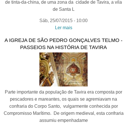
de tinta-da-china, de uma zona da cidade de Tavira, a vila
de Santa L
Sáb, 25/07/2015 - 10:00
Ler mais
acerca de SANTA LUZIA A
TINTA DA CHINA- Dieta
A IGREJA DE SÃO PEDRO GONÇALVES TELMO -
Mediterrânica todo o ano |
PASSEIOS NA HISTÓRIA DE TAVIRA
sessão de desenho
Parte importante da população de Tavira era composta por
pescadores e mareantes, os quais se agremiavam na
confraria do Corpo Santo, vulgarmente conhecida por
Compromisso Marítimo. De origem medieval, esta confraria
assumiu empenhadame