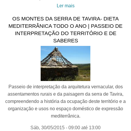
Ler mais
acerca de LABORATÓRIO
DE CONSERVAÇÃO E
OS MONTES DA SERRA DE TAVIRA- DIETA
RESTAURO DO
MEDITERRÂNICA TODO O ANO | PASSEIO DE
MUNICÍPIO DE TAVIRA -
INTERPRETAÇÃO DO TERRITÓRIO E DE
Passeios na História de
SABERES
Tavira
Passeio de interpretação da arquitetura vernacular, dos
assentamentos rurais e da paisagem da serra de Tavira,
compreendendo a história da ocupação deste território e a
organização e usos no espaço doméstico de expressão
mediterrânica.
Sáb, 30/05/2015 -
09:00
até
13:00