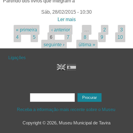
Partindo dos livros que integram a
Sáb, 28/02/2015 - 10:30
Ler mais
acerca de DA
CONSERVAÇÃO NO
Páginas
« primeira
‹ anterior
…
2
3
MUSEU ATÉ ÀS NOSSAS
4
5
6
7
8
9
10
CASAS - Passeios na
seguinte ›
última »
História de Tavira
Ligações
Formulário de procura
Procurar
Receba a informação mais recente sobre o Museu
Copyright © 2026, Museu Municipal de Tavira