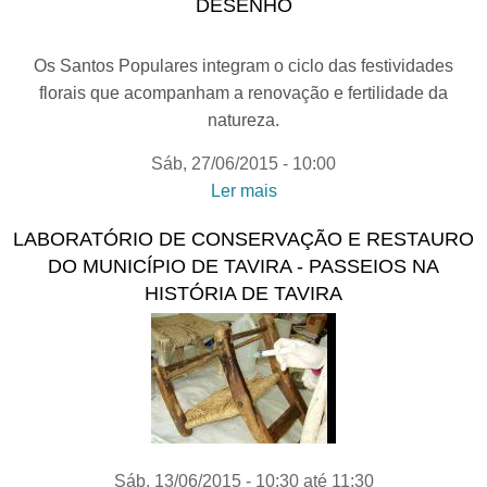
DESENHO
Os Santos Populares integram o ciclo das festividades
florais que acompanham a renovação e fertilidade da
natureza.
Sáb, 27/06/2015 - 10:00
Ler mais
acerca de SANTOS
POPULARES A
LABORATÓRIO DE CONSERVAÇÃO E RESTAURO
AGUARELA- Dieta
DO MUNICÍPIO DE TAVIRA - PASSEIOS NA
Mediterrânica todo o ano |
HISTÓRIA DE TAVIRA
sessão de desenho
Sáb, 13/06/2015 -
10:30
até
11:30