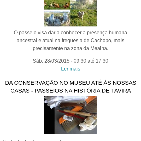
O passeio visa dar a conhecer a presença humana
ancestral e atual na freguesia de Cachopo, mais
precisamente na zona da Mealha.
Sáb, 28/03/2015 -
09:30
até
17:30
Ler mais
acerca de ENTRE
MONTES E SERRANIAS-
DA CONSERVAÇÃO NO MUSEU ATÉ ÀS NOSSAS
Dieta Mediterrânica todo o
CASAS - PASSEIOS NA HISTÓRIA DE TAVIRA
ano | passeio de
interpretação do território e
de saberes