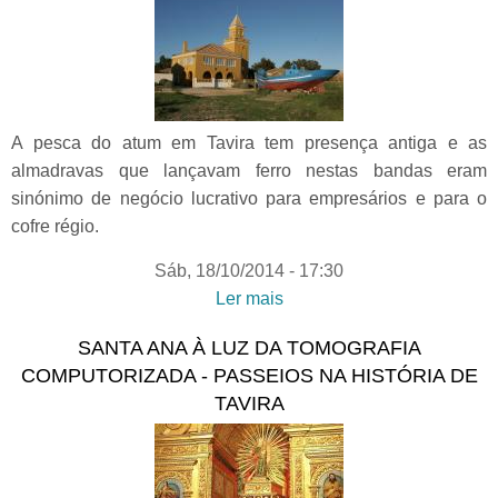
Dieta Mediterrânica |
Passeio
A pesca do atum em Tavira tem presença antiga e as
almadravas que lançavam ferro nestas bandas eram
sinónimo de negócio lucrativo para empresários e para o
cofre régio.
Sáb, 18/10/2014 - 17:30
Ler mais
acerca de O ARRAIAL
FERREIRA NETO -
SANTA ANA À LUZ DA TOMOGRAFIA
Passeios na História de
COMPUTORIZADA - PASSEIOS NA HISTÓRIA DE
Tavira
TAVIRA