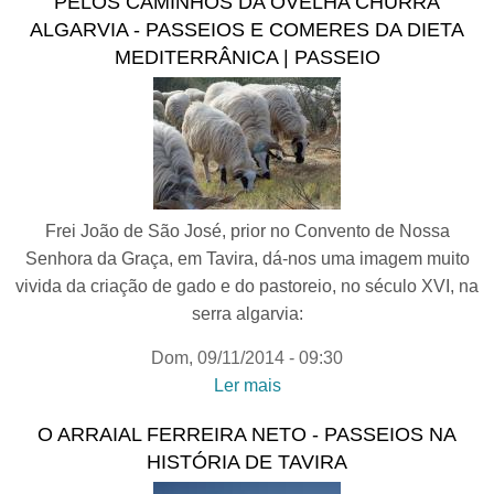
PELOS CAMINHOS DA OVELHA CHURRA
SENHORA DA LUZ DE
ALGARVIA - PASSEIOS E COMERES DA DIETA
TAVIRA - Passeios na
MEDITERRÂNICA | PASSEIO
História de Tavira
Frei João de São José, prior no Convento de Nossa
Senhora da Graça, em Tavira, dá-nos uma imagem muito
vivida da criação de gado e do pastoreio, no século XVI, na
serra algarvia:
Dom, 09/11/2014 - 09:30
Ler mais
acerca de PELOS
CAMINHOS DA OVELHA
O ARRAIAL FERREIRA NETO - PASSEIOS NA
CHURRA ALGARVIA -
HISTÓRIA DE TAVIRA
Passeios e Comeres da