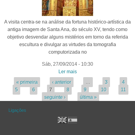
A visita centra-se na análise da fortuna histórico-artística da
antiga imagem de Santa Ana, do século XV, tendo como
objetivo desvendar alguns mistérios em torno da referida
escultura e divulgar as virtudes da tomografia
computorizada no
Sáb, 27/09/2014 - 10:30
Ler mais
acerca de SANTA ANA À
LUZ DA TOMOGRAFIA
Páginas
« primeira
‹ anterior
…
3
4
COMPUTORIZADA -
5
6
7
8
9
10
11
Passeios na História de
seguinte ›
última »
Tavira
Ligações