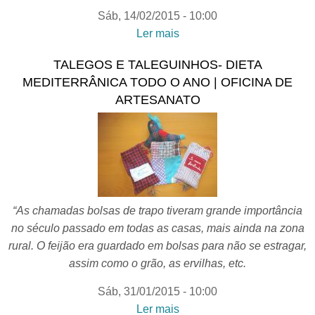
Sáb, 14/02/2015 - 10:00
Ler mais
acerca de AMENDOEIRAS
EM FLOR- Dieta
TALEGOS E TALEGUINHOS- DIETA
Mediterrânica todo o ano |
MEDITERRÂNICA TODO O ANO | OFICINA DE
sessão de desenho
ARTESANATO
“As chamadas bolsas de trapo tiveram grande importância
no século passado em todas as casas, mais ainda na zona
rural. O feijão era guardado em bolsas para não se estragar,
assim como o grão, as ervilhas, etc.
Sáb, 31/01/2015 - 10:00
Ler mais
acerca de TALEGOS E