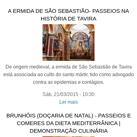
TALEGUINHOS- Dieta
A ERMIDA DE SÃO SEBASTIÃO- PASSEIOS NA
Mediterrânica todo o ano |
HISTÓRIA DE TAVIRA
oficina de artesanato
De origem medieval, a ermida de São Sebastião de Tavira
está associada ao culto do santo mártir, tido como advogado
contra as epidemias e contágios.
Sáb, 21/03/2015 - 10:30
Ler mais
acerca de A ERMIDA DE
SÃO SEBASTIÃO-
BRUNHÓIS (DOÇARIA DE NATAL) - PASSEIOS E
Passeios na História de
COMERES DA DIETA MEDITERRÂNICA |
Tavira
DEMONSTRAÇÃO CULINÁRIA