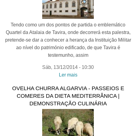
Tendo como um dos pontos de partida o emblemático
Quartel da Atalaia de Tavira, onde decorrerá esta palestra,
pretende-se dar a conhecer a herança da Instituição Militar
ao nível do património edificado, de que Tavira é
testemunho, assim
Sáb, 13/12/2014 - 10:30
Ler mais
acerca de Conferência
CIÊNCIA E CULTURA NO
OVELHA CHURRA ALGARVIA - PASSEIOS E
ALGARVE: O
COMERES DA DIETA MEDITERRÂNICA |
CONTRIBUTO DA
DEMONSTRAÇÃO CULINÁRIA
INSTITUIÇÃO MILITAR -
Passeios na História de
Tavira