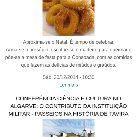
Aproxima-se o Natal. É tempo de celebrar.
Arma-se o presépio, escolhe-se o madeiro para queimar e
põe-se a mesa de festa para a Consoada, com as comidas
que fazem as delícias de miúdos e graúdos.
Sáb, 20/12/2014 - 10:30
Ler mais
acerca de BRUNHÓIS
(DOÇARIA DE NATAL) -
CONFERÊNCIA CIÊNCIA E CULTURA NO
Passeios e Comeres da
ALGARVE: O CONTRIBUTO DA INSTITUIÇÃO
Dieta Mediterrânica |
MILITAR - PASSEIOS NA HISTÓRIA DE TAVIRA
Demonstração culinária