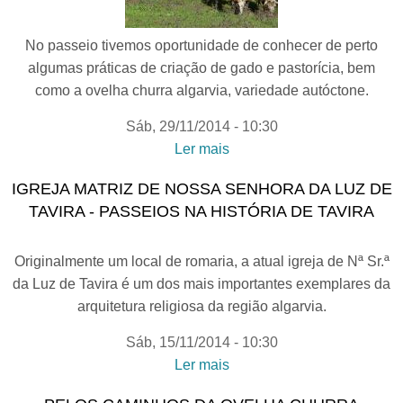
No passeio tivemos oportunidade de conhecer de perto
algumas práticas de criação de gado e pastorícia, bem
como a ovelha churra algarvia, variedade autóctone.
Sáb, 29/11/2014 - 10:30
Ler mais
acerca de OVELHA
CHURRA ALGARVIA -
IGREJA MATRIZ DE NOSSA SENHORA DA LUZ DE
Passeios e Comeres da
TAVIRA - PASSEIOS NA HISTÓRIA DE TAVIRA
Dieta Mediterrânica |
Demonstração culinária
Originalmente um local de romaria, a atual igreja de Nª Sr.ª
da Luz de Tavira é um dos mais importantes exemplares da
arquitetura religiosa da região algarvia.
Sáb, 15/11/2014 - 10:30
Ler mais
acerca de IGREJA
MATRIZ DE NOSSA