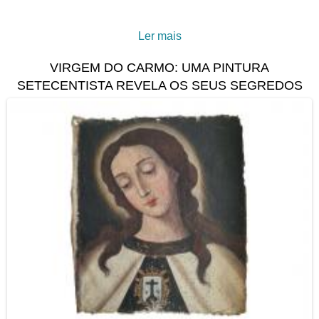
Ler mais
acerca de A Ilha de Tavira
através da Lente de Miguel
VIRGEM DO CARMO: UMA PINTURA
Andrade
SETECENTISTA REVELA OS SEUS SEGREDOS