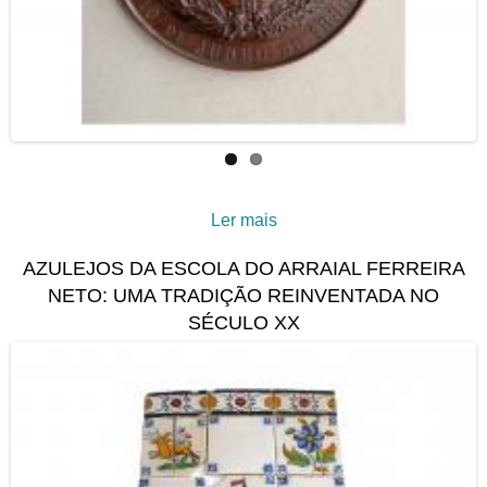
Ler mais
acerca de Tesouro de
bronze: a rara medalha
AZULEJOS DA ESCOLA DO ARRAIAL FERREIRA
que celebra Camões em
NETO: UMA TRADIÇÃO REINVENTADA NO
duas pátrias
SÉCULO XX