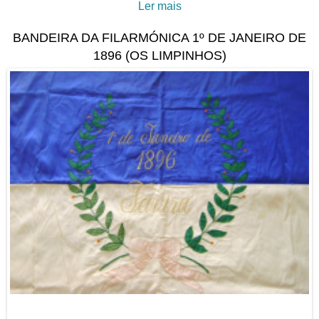
Ler mais
acerca de A Retrete Móvel:
Conforto, Classe e
BANDEIRA DA FILARMÓNICA 1º DE JANEIRO DE
Modernidade no
1896 (OS LIMPINHOS)
Quotidiano de Tavira