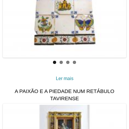
Ler mais
acerca de Azulejos da
Escola do Arraial Ferreira
A PAIXÃO E A PIEDADE NUM RETÁBULO
Neto: Uma Tradição
TAVIRENSE
Reinventada no Século XX