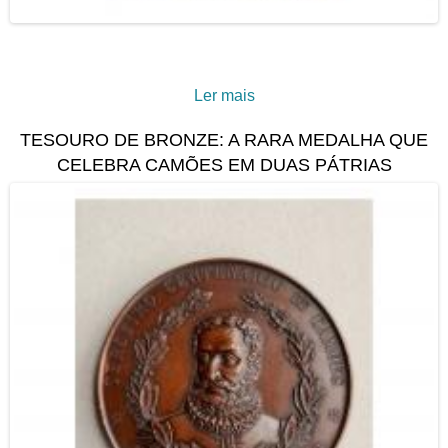
Ler mais
acerca de Virgem do
Carmo: Uma Pintura
TESOURO DE BRONZE: A RARA MEDALHA QUE
Setecentista Revela os
CELEBRA CAMÕES EM DUAS PÁTRIAS
seus Segredos