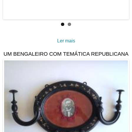
Ler mais
acerca de Bandeira da
Filarmónica 1º de Janeiro
UM BENGALEIRO COM TEMÁTICA REPUBLICANA
de 1896 (Os Limpinhos)