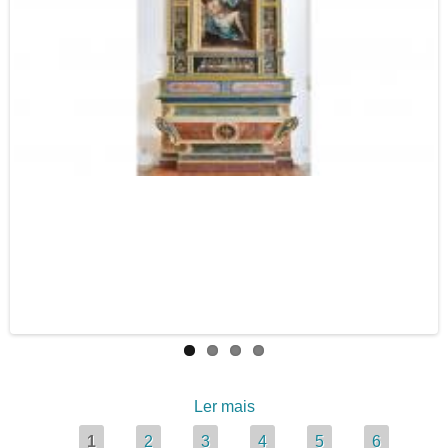
Ler mais
acerca de A Paixão e a
Piedade num retábulo
Páginas
1
2
3
4
5
6