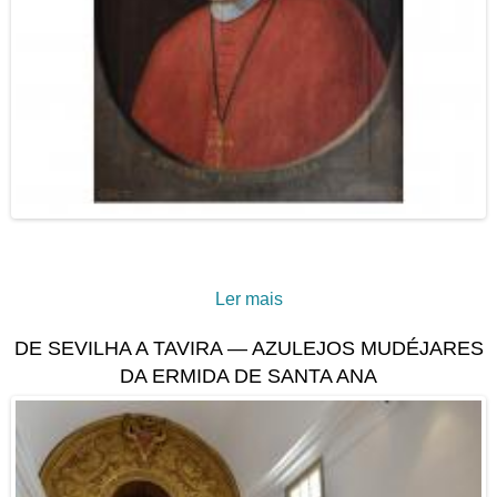
Ler mais
acerca de D. Miguel da
Anunciação: um retrato de
DE SEVILHA A TAVIRA — AZULEJOS MUDÉJARES
Coimbra em Tavira
DA ERMIDA DE SANTA ANA