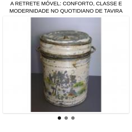
A RETRETE MÓVEL: CONFORTO, CLASSE E
Mudéjares da Ermida de
MODERNIDADE NO QUOTIDIANO DE TAVIRA
Santa Ana