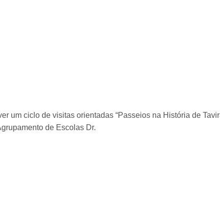
 Diários Gráficos
 um ciclo de visitas orientadas “Passeios na História de Tavira
Agrupamento de Escolas Dr.
 RESTAURO