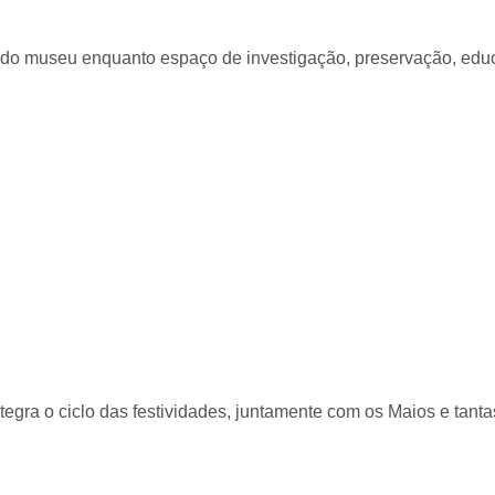
 do museu enquanto espaço de investigação, preservação, edu
L DOS MUSEUS 2015 (18 de maio)
egra o ciclo das festividades, juntamente com os Maios e tant