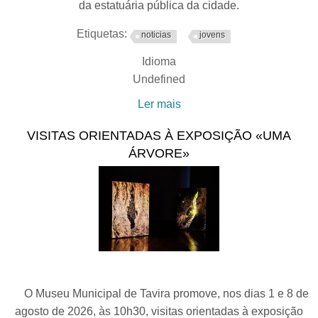
da estatuária pública da cidade.
Etiquetas:
noticias
jovens
Idioma
Undefined
Ler mais
acerca de "Passeios na
História de Tavira”:
VISITAS ORIENTADAS À EXPOSIÇÃO «UMA
Estatuária Pública de
ÁRVORE»
Tavira
O Museu Municipal de Tavira promove, nos dias 1 e 8 de
agosto de 2026, às 10h30, visitas orientadas à exposição