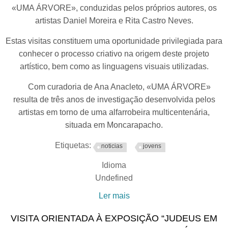
«UMA ÁRVORE», conduzidas pelos próprios autores, os
artistas Daniel Moreira e Rita Castro Neves.
Estas visitas constituem uma oportunidade privilegiada para
conhecer o processo criativo na origem deste projeto
artístico, bem como as linguagens visuais utilizadas.
Com curadoria de Ana Anacleto, «UMA ÁRVORE»
resulta de três anos de investigação desenvolvida pelos
artistas em torno de uma alfarrobeira multicentenária,
situada em Moncarapacho.
Etiquetas:
noticias
jovens
Idioma
Undefined
Ler mais
acerca de Visitas
orientadas à exposição
VISITA ORIENTADA À EXPOSIÇÃO “JUDEUS EM
«UMA ÁRVORE»