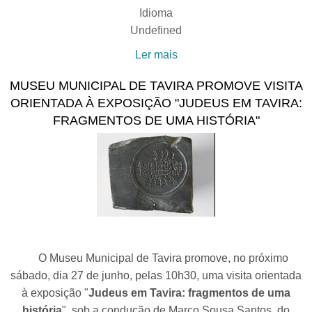
Idioma
Undefined
Ler mais
acerca de Museu
Municipal de Tavira
MUSEU MUNICIPAL DE TAVIRA PROMOVE VISITA
promove visita em torno da
ORIENTADA À EXPOSIÇÃO "JUDEUS EM TAVIRA:
memória coletiva e
FRAGMENTOS DE UMA HISTÓRIA"
arquitetura vernacular de
Cabanas de Tavira
O Museu Municipal de Tavira promove, no próximo
sábado, dia 27 de junho, pelas 10h30, uma visita orientada
à exposição "
Judeus em Tavira: fragmentos de uma
história
", sob a condução de Marco Sousa Santos, do