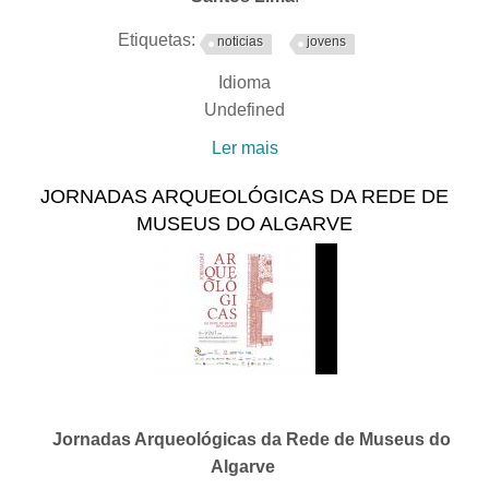
Etiquetas:
noticias
jovens
Idioma
Undefined
Ler mais
acerca de Museu
Municipal de Tavira
JORNADAS ARQUEOLÓGICAS DA REDE DE
convida à descoberta dos
MUSEUS DO ALGARVE
vinhos de Tavira
Jornadas Arqueológicas da Rede de Museus do
Algarve