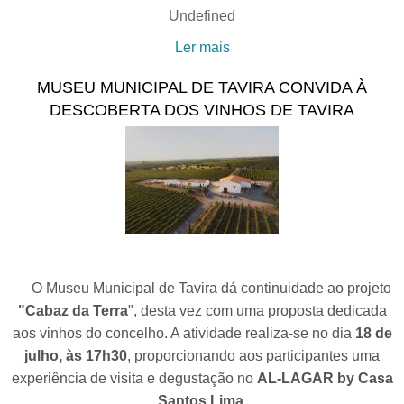
Undefined
Ler mais
acerca de “Passeios na
História de Tavira”: A Igreja
MUSEU MUNICIPAL DE TAVIRA CONVIDA À
da Ordem Terceira do
DESCOBERTA DOS VINHOS DE TAVIRA
Carmo
O Museu Municipal de Tavira dá continuidade ao projeto
"Cabaz da Terra
", desta vez com uma proposta dedicada
aos vinhos do concelho. A atividade realiza-se no dia
18 de
julho, às 17h30
, proporcionando aos participantes uma
experiência de visita e degustação no
AL-LAGAR by Casa
Santos Lima
.