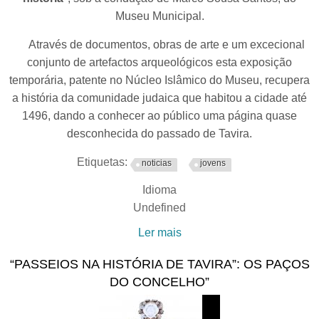
Museu Municipal.
Através de documentos, obras de arte e um excecional
conjunto de artefactos arqueológicos esta exposição
temporária, patente no Núcleo Islâmico do Museu, recupera
a história da comunidade judaica que habitou a cidade até
1496, dando a conhecer ao público uma página quase
desconhecida do passado de Tavira.
Etiquetas:
noticias
jovens
Idioma
Undefined
Ler mais
acerca de Museu
Municipal de Tavira
“PASSEIOS NA HISTÓRIA DE TAVIRA”: OS PAÇOS
promove visita orientada à
DO CONCELHO”
exposição "Judeus em
Tavira: fragmentos de uma