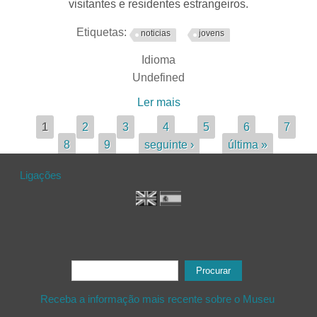
visitantes e residentes estrangeiros.
Etiquetas:
noticias
jovens
Idioma
Undefined
Ler mais
acerca de Museu
Municipal de Tavira
Páginas
1
2
3
4
5
6
7
promove visitas em inglês
8
9
seguinte ›
última »
à exposição "O Azulejo em
Portugal. Uma História em
Ligações
Aberto" | Tavira Municipal
Museum offers English-
language guided tours of
the exhibition "Azulejos in
Portugal. An Ongoing
Formulário de procura
Procurar
History"
Receba a informação mais recente sobre o Museu