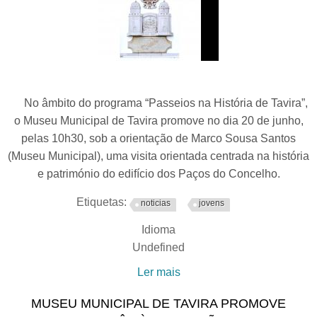
história"
No âmbito do programa “Passeios na História de Tavira”,
o Museu Municipal de Tavira promove no dia 20 de junho,
pelas 10h30, sob a orientação de Marco Sousa Santos
(Museu Municipal), uma visita orientada centrada na história
e património do edifício dos Paços do Concelho.
Etiquetas:
noticias
jovens
Idioma
Undefined
Ler mais
acerca de “Passeios na
História de Tavira”: Os
MUSEU MUNICIPAL DE TAVIRA PROMOVE
Paços do Concelho”