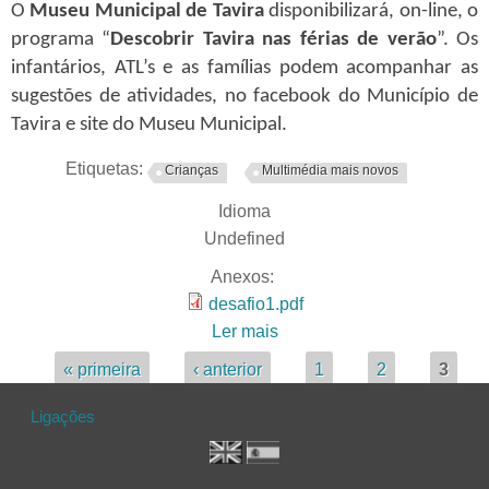
O
Museu Municipal de Tavira
disponibilizará, on-line, o
programa “
Descobrir Tavira nas férias de verão
”. Os
infantários, ATL’s e as famílias podem acompanhar as
sugestões de atividades, no facebook do Município de
Tavira e site do Museu Municipal.
Etiquetas:
Crianças
Multimédia mais novos
Idioma
Undefined
Anexos:
desafio1.pdf
Ler mais
acerca de Descobrir Tavira
nas férias de verão -
Páginas
« primeira
‹ anterior
1
2
3
Animal Fantástico
Ligações