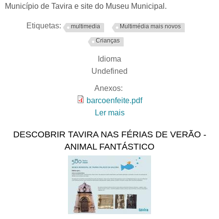
Município de Tavira e site do Museu Municipal.
Etiquetas:
multimedia
Multimédia mais novos
Crianças
Idioma
Undefined
Anexos:
barcoenfeite.pdf
Ler mais
acerca de Descobrir Tavira
nas férias de verão - Barco
DESCOBRIR TAVIRA NAS FÉRIAS DE VERÃO -
Origami
ANIMAL FANTÁSTICO