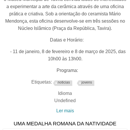
a experimentar a arte da cerâmica através de uma oficina
prática e criativa. Sob a orientação do ceramista Mário
Mendonça, esta oficina desenvolve-se em três sessões no
Núcleo Islâmico (Praça da República, Tavira).
Datas e Horário:
- 11 de janeiro, 8 de fevereiro e 8 de março de 2025, das
10h00 às 13h00.
Programa:
Etiquetas:
noticias
jovens
Idioma
Undefined
Ler mais
acerca de Oficina de
Cerâmica Revela Arte
UMA MEDALHA ROMANA DA NATIVIDADE
Ancestral no Núcleo