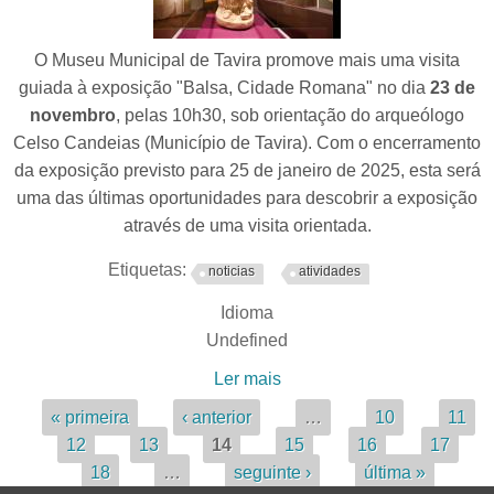
O Museu Municipal de Tavira promove mais uma visita
guiada à exposição "Balsa, Cidade Romana" no dia
23 de
novembro
, pelas 10h30, sob orientação do arqueólogo
Celso Candeias (Município de Tavira). Com o encerramento
da exposição previsto para 25 de janeiro de 2025, esta será
uma das últimas oportunidades para descobrir a exposição
através de uma visita orientada.
Etiquetas:
noticias
atividades
Idioma
Undefined
Ler mais
acerca de Exposição
"Balsa, Cidade Romana" -
Páginas
« primeira
‹ anterior
…
10
11
Nova Visita Guiada
12
13
14
15
16
17
18
…
seguinte ›
última »