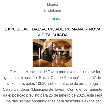
Idioma
Undefined
Ler mais
acerca de “Passeios na
História de Tavira”: O Natal
EXPOSIÇÃO "BALSA, CIDADE ROMANA" - NOVA
nas pinturas da igreja de
VISITA GUIADA
Santa Maria
O Museu Municipal de Tavira promove mais uma visita
guiada à exposição "Balsa, Cidade Romana" no dia 07 de
dezembro, pelas 10h30, sob orientação do arqueólogo
Celso Candeias (Município de Tavira). Com o encerramento
da exposição previsto para 25 de janeiro de 2025, esta será
uma das últimas oportunidades para descobrir a exposição