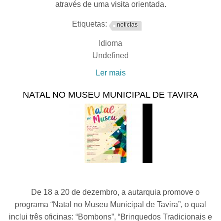
através de uma visita orientada.
Etiquetas:
noticias
Idioma
Undefined
Ler mais
acerca de Exposição
"Balsa, Cidade Romana" -
NATAL NO MUSEU MUNICIPAL DE TAVIRA
Nova Visita Guiada
De 18 a 20 de dezembro, a autarquia promove o
programa “Natal no Museu Municipal de Tavira”, o qual
inclui três oficinas: “Bombons”, “Brinquedos Tradicionais e