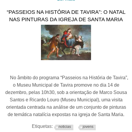
Dieta Mediterrânica
“PASSEIOS NA HISTÓRIA DE TAVIRA”: O NATAL
celebrado com "Lanches
NAS PINTURAS DA IGREJA DE SANTA MARIA
das Avós" no Mercado
Municipal de Tavira
No âmbito do programa “Passeios na História de Tavira”,
o Museu Municipal de Tavira promove no dia 14 de
dezembro, pelas 10h30, sob a orientação de Marco Sousa
Santos e Ricardo Louro (Museu Municipal), uma visita
orientada centrada na análise de um conjunto de pinturas
de temática natalícia expostas na igreja de Santa Maria.
Etiquetas:
noticias
jovens