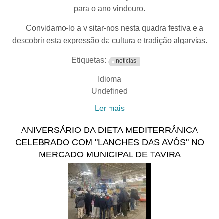
para o ano vindouro.
Convidamo-lo a visitar-nos nesta quadra festiva e a
descobrir esta expressão da cultura e tradição algarvias.
Etiquetas:
noticias
Idioma
Undefined
Ler mais
acerca de Tradição do
Presépio Algarvio no
ANIVERSÁRIO DA DIETA MEDITERRÂNICA
Museu Municipal de Tavira
CELEBRADO COM "LANCHES DAS AVÓS" NO
| Boas Festas 2024
MERCADO MUNICIPAL DE TAVIRA