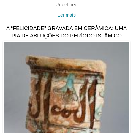
Undefined
Ler mais
acerca de AVISO |
Alteração de data de
A “FELICIDADE” GRAVADA EM CERÂMICA: UMA
encerramento da
PIA DE ABLUÇÕES DO PERÍODO ISLÂMICO
exposição "25 de Abril de
1974, Quinta-feira", de
Alfredo Cunha