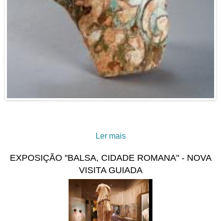
Ler mais
acerca de A “felicidade”
gravada em cerâmica: uma
EXPOSIÇÃO "BALSA, CIDADE ROMANA" - NOVA
pia de abluções do período
VISITA GUIADA
islâmico