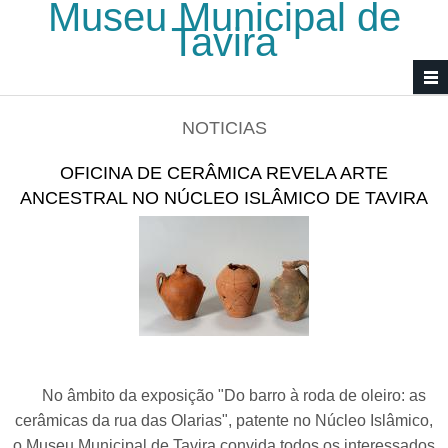
Museu Municipal de
Passar para o conteúdo principal
Tavira
NOTICIAS
OFICINA DE CERÂMICA REVELA ARTE
ANCESTRAL NO NÚCLEO ISLÂMICO DE TAVIRA
No âmbito da exposição "Do barro à roda de oleiro: as
cerâmicas da rua das Olarias", patente no Núcleo Islâmico,
o Museu Municipal de Tavira convida todos os interessados