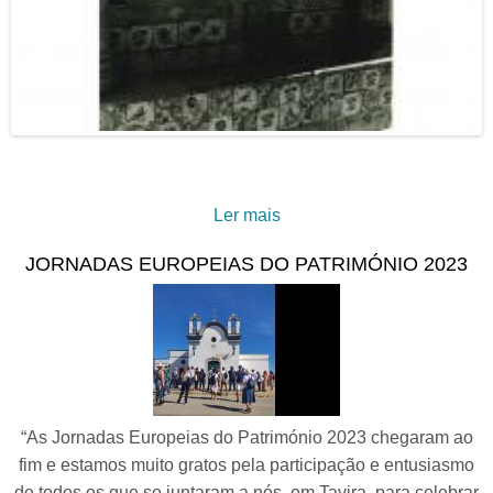
Ler mais
acerca de Uma visão
panorâmica a partir do
JORNADAS EUROPEIAS DO PATRIMÓNIO 2023
Palácio da Galeria
“As Jornadas Europeias do Património 2023 chegaram ao
fim e estamos muito gratos pela participação e entusiasmo
de todos os que se juntaram a nós, em Tavira, para celebrar