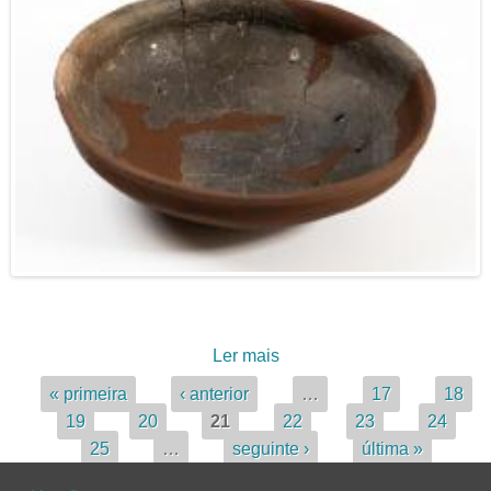
Ler mais
acerca de Taça carenada
Páginas
« primeira
‹ anterior
…
17
18
19
20
21
22
23
24
25
…
seguinte ›
última »