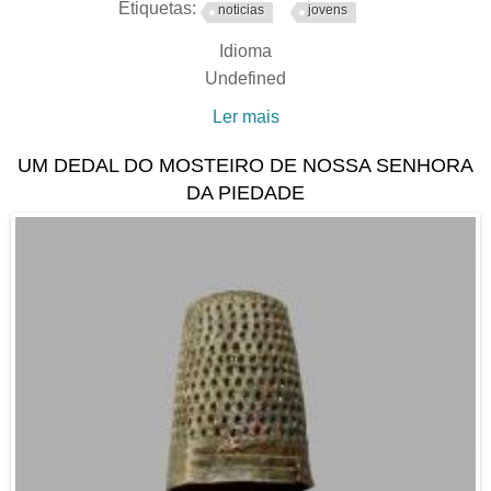
Etiquetas:
noticias
jovens
Idioma
Undefined
Ler mais
acerca de Programa das
Jornadas Europeias do
UM DEDAL DO MOSTEIRO DE NOSSA SENHORA
Património 2023 –
DA PIEDADE
Património Vivo