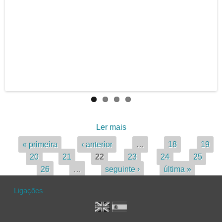
Ler mais
acerca de CRUZ
Páginas
« primeira
‹ anterior
…
18
19
20
21
22
23
24
25
26
…
seguinte ›
última »
Ligações