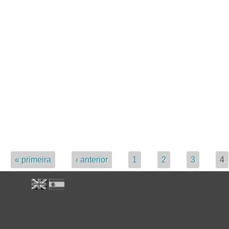
iclo de "Passeios e Comeres da Dieta Mediterrânica"
« primeira
‹ anterior
1
2
3
4