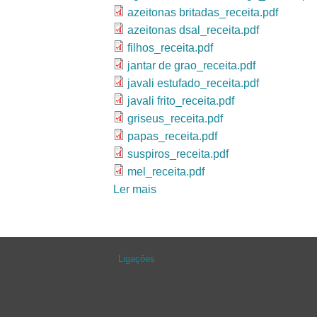
azeitonas britadas_receita.pdf
azeitonas dsal_receita.pdf
filhos_receita.pdf
jantar de grao_receita.pdf
javali estufado_receita.pdf
javali frito_receita.pdf
griseus_receita.pdf
papas_receita.pdf
suspiros_receita.pdf
mel_receita.pdf
Ler mais
acerca de Acontece no Museu: c
Páginas
Ligações