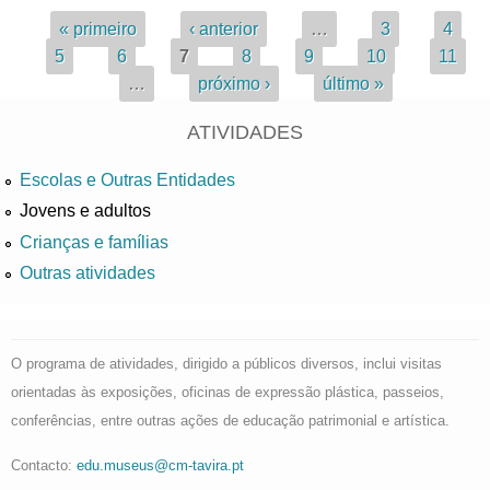
Páginas
« primeiro
‹ anterior
…
3
4
5
6
7
8
9
10
11
…
próximo ›
último »
ATIVIDADES
Escolas e Outras Entidades
Jovens e adultos
Crianças e famílias
Outras atividades
O programa de atividades, dirigido a públicos diversos, inclui visitas
orientadas às exposições, oficinas de expressão plástica, passeios,
conferências, entre outras ações de educação patrimonial e artística.
Contacto:
edu.museus@cm-tavira.pt